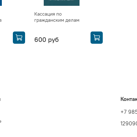
Кассация по
в
гражданским делам
600 руб
я
Конта
+7 98
е
129090