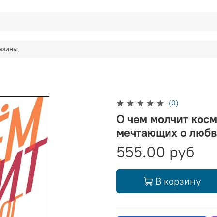
азины
(0)
О чем молчит косм
мечтающих о любв
555.00 руб
В корзину