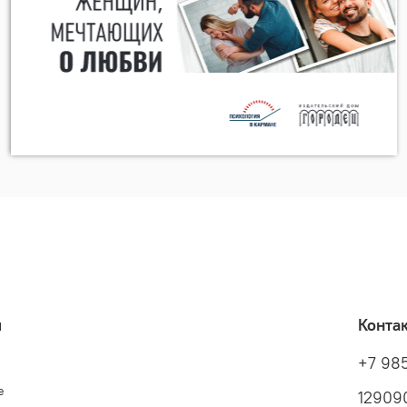
я
Конта
+7 98
е
129090