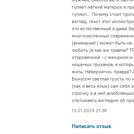
гуляет лёгкий матерок и при
гуляют… Почему стоит проч
взгляд, текст этот иллюстр
это естественный и даже б
многочисленных современн
(внимание!) может быть не
любить (а как же травма? Т
откровенной - с юморком и
ношеных труханов, в которы
жить. Невероятно, правда? 
Бонусом светлая грусть по 
(как и весь язык) сам себя 
строчку и в неё влюбляешьс
спотыкаясь взглядом об проп
13.01.2024 21:38
Написать отзыв