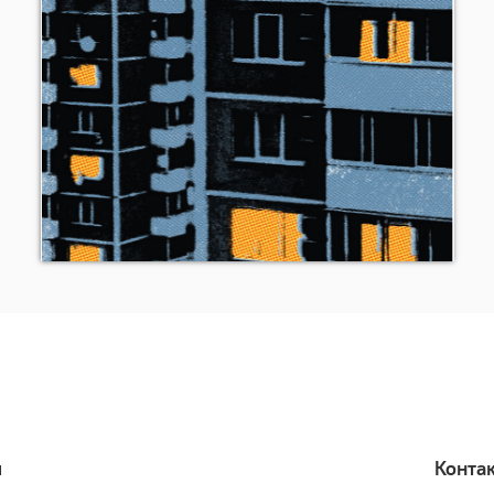
я
Конта