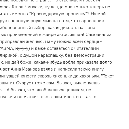
зрак Генри Чинаски, ну да где они только теперь не
итать именно “Краснодарскую прописку”? На мой
ирует непопулярную мысль о том, что взросление -
езболезненный выбор: какая дикость на фоне
ых произведений в жанре автофикшен! Самоанализ
 приправлен желчью, маму можно всем сердцем
РАВМА, ну-у-у) и даже оставаться с читателями
 лирикой, с душой нараспашку, без демонстрации
х, не дай боже, какая-нибудь вобла приказала долго
А вот Анна Иванова взяла и написала такую книгу.
минувшей юности сквозь хихоньки да хахоньки. "Текст
защитит. Очарует тоже сам. Бывает, вычленяешь
я". А бывает, что влюбляешься целиком, не
уски и опечатки: текст защитился, вот так-то.