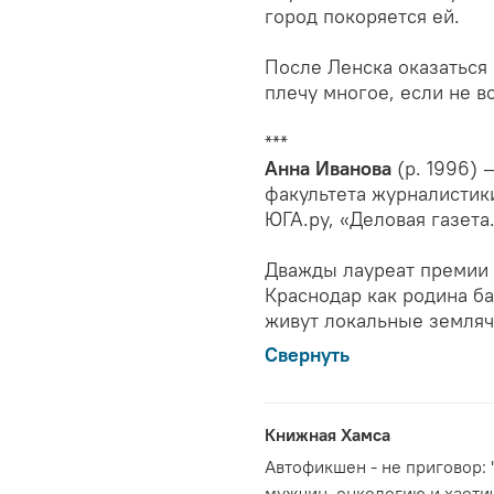
город покоряется ей.
После Ленска оказаться 
плечу многое, если не вс
***
Анна Иванова
(р. 1996)
факультета журналистики
ЮГА.ру, «Деловая газета
Дважды лауреат премии 
Краснодар как родина ба
живут локальные земляч
Свернуть
Книжная Хамса
Автофикшен - не приговор: "
мужчин, онкологию и хаоти