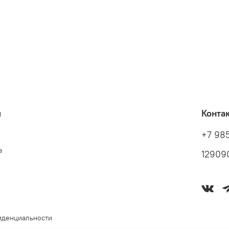
я
Конта
+7 98
е
129090
иденциальности