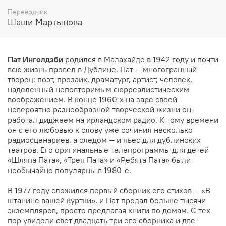
Переводчик
Шаши Мартынова
Пат Инголдзби
родился в Малахайде в 1942 году и почти
всю жизнь провел в Дублине. Пат — многогранный
творец: поэт, прозаик, драматург, артист, человек,
наделенный неповторимым сюрреалистическим
воображением. В конце 1960-х на заре своей
невероятно разнообразной творческой жизни он
работал диджеем на ирландском радио. К тому времени
он с его любовью к слову уже сочинил несколько
радиосценариев, а следом — и пьес для дублинских
театров. Его оригинальные телепрограммы для детей
«Шляпа Пата», «Треп Пата» и «Ребята Пата» были
необычайно популярны в 1980-е.
В 1977 году сложился первый сборник его стихов — «В
штанине вашей куртки», и Пат продал больше тысячи
экземпляров, просто предлагая книги по домам. С тех
пор увидели свет двадцать три его сборника и две