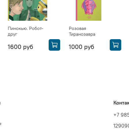
Пинокью. Робот-
Розовая
друг
Тиранозавра
1600 руб
1000 руб
я
Конта
+7 98
е
129090