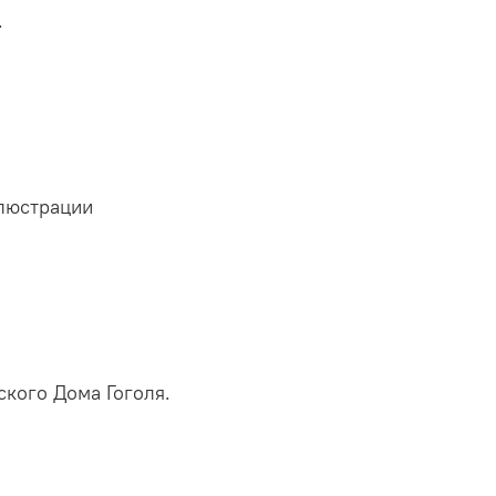
.
люстрации
ского Дома Гоголя.