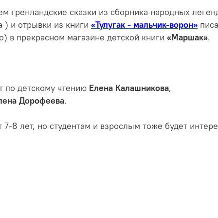
аем гренландские сказки из сборника народных леген
а ) и отрывки из книги
«Тулугак - мальчик-ворон»
писа
о) в прекрасном магазине детской книги
«Маршак»
.
т по детскому чтению
Елена Калашникова
,
лена Дорофеева
.
 7-8 лет, но студентам и взрослым тоже будет интере