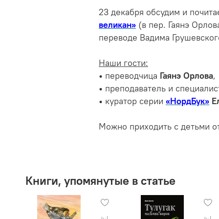
23 декабря обсудим и почит
великан»
(в пер. Гаянэ Орлов
переводе Вадима Грушевског
Наши гости:
•
переводчица
Гаянэ Орлова
,
•
преподаватель и специалис
•
куратор серии
«НордБук»
Е
Можно приходить с детьми от
Книги, упомянутые в статье