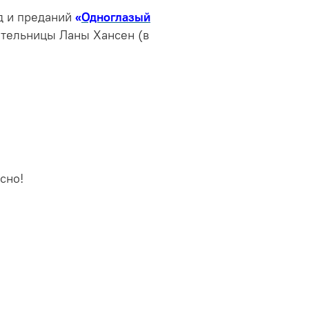
д и преданий
«
Одноглазый
тельницы Ланы Хансен (в
сно!