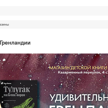
азины
 Гренландии