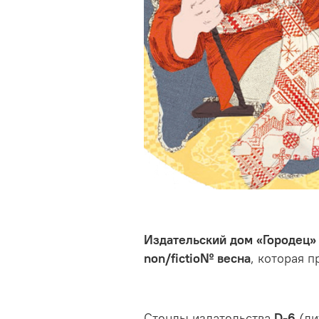
Издательский дом «Городец»
non/fictio№ весна
, которая п
Стенды издательства
D
-6
(ли