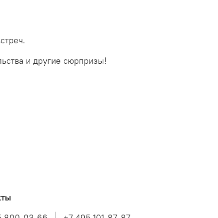
стреч.
льства и другие сюрпризы!
кты
5 800-03-66
+7 495 101-87-87