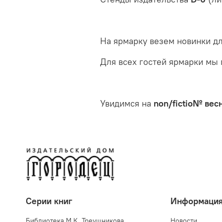
На ярмарку везем новинки дл
Для всех гостей ярмарки мы
Увидимся на
non/fictio№ вес
Серии книг
Информаци
Библиотека М.К. Треушникова
Новости