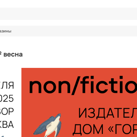
азины
№ весна