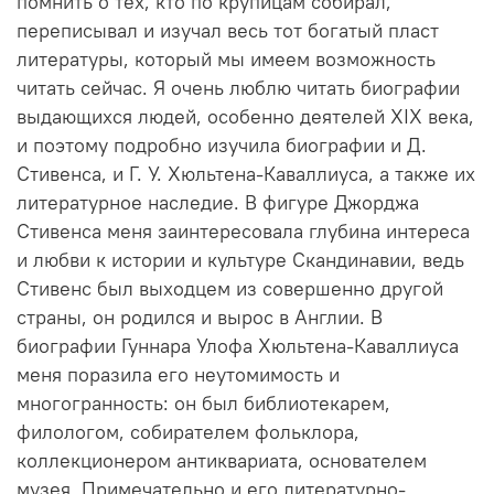
помнить о тех, кто по крупицам собирал,
переписывал и изучал весь тот богатый пласт
литературы, который мы имеем возможность
читать сейчас. Я очень люблю читать биографии
выдающихся людей, особенно деятелей XIX века,
и поэтому подробно изучила биографии и Д.
Стивенса, и Г. У. Хюльтена-Каваллиуса, а также их
литературное наследие. В фигуре Джорджа
Стивенса меня заинтересовала глубина интереса
и любви к истории и культуре Скандинавии, ведь
Стивенс был выходцем из совершенно другой
страны, он родился и вырос в Англии. В
биографии Гуннара Улофа Хюльтена-Каваллиуса
меня поразила его неутомимость и
многогранность: он был библиотекарем,
филологом, собирателем фольклора,
коллекционером антиквариата, основателем
музея. Примечательно и его литературно-