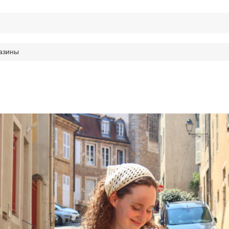
азины