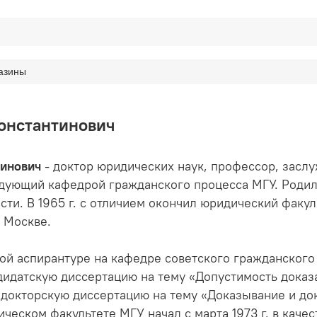
азины
онстантинович
тинович
- доктор юридических наук, профессор, засл
ующий кафедрой гражданского процесса МГУ. Родился
и. В 1965 г. с отличием окончил юридический факульт
. Москве.
чной аспирантуре на кафедре советского гражданского 
дидатскую диссертацию на тему «Допустимость доказ
л докторскую диссертацию на тему «Доказывание и до
ческом факультете МГУ начал с марта 1973 г. в качес