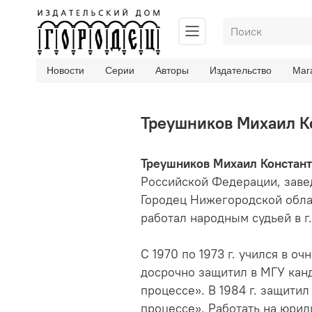
Новости
Серии
Авторы
Издательство
Маг
Треушников Михаил К
Треушников Михаил Констан
Российской Федерации, завед
Городец Нижегородской област
работал народным судьей в г
С 1970 по 1973 г. учился в о
досрочно защитил в МГУ кан
процессе». В 1984 г. защити
процессе». Работать на юриди