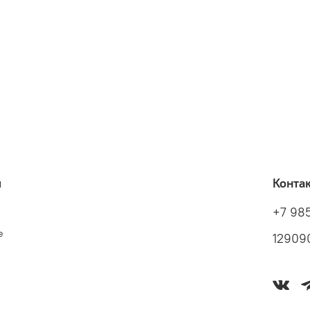
я
Конта
+7 98
е
129090