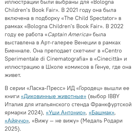
иллюстрации были выбраны для «Bologna
Children's Book Fair
»
. В 2021 году она была
включена в подборку «The Child Spectator» в
рамках «Bologna Children's Book Fair
»
. В 2022
году ее работа «
Captain America»
была
выставлена в Арт-галерее Венеции в рамках
Биеннале. Она преподает скетчинг в «Centro
Sperimentale di Cinematografia
»
в «Cinecittà
»
и
иллюстрацию в Школе комиксов в Генуе, где она
живет.
В серии «Ласка-Пресс» ИД «Городец» вышли ее
книги
«Диковинные животные»
(выбор IBBY
Италия для итальянского стенда Франкфуртской
ярмарки 2024),
«Уши Антонио»
,
«Башмак»
,
«Айяччо»
, «Вижу — не вижу» (Медаль Родари
2025).