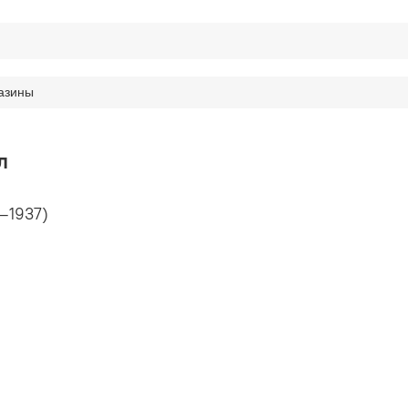
азины
л
—1937)