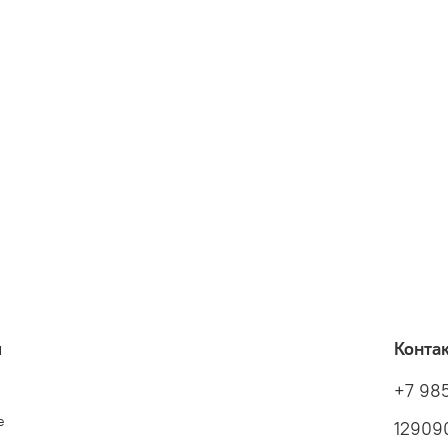
я
Конта
+7 98
е
129090