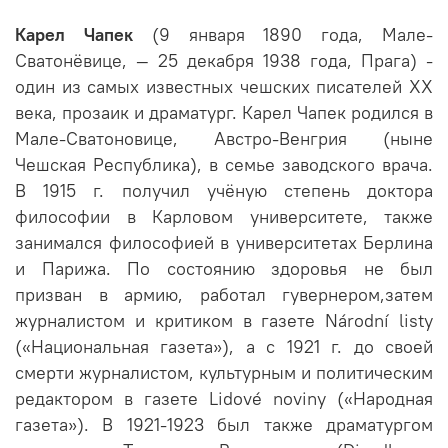
Карел Чапек
(9 января 1890 года, Мале-
Сватонёвице, — 25 декабря 1938 года, Прага) -
один из самых известных чешских писателей XX
века, прозаик и драматург. Карел Чапек родился в
Мале-Сватоновице, Австро-Венгрия (ныне
Чешская Республика), в семье заводского врача.
В 1915 г. получил учёную степень доктора
философии в Карловом университете, также
занимался философией в университетах Берлина
и Парижа. По состоянию здоровья не был
призван в армию, работал гувернером,затем
журналистом и критиком в газете Národní listy
(«Национальная газета»), а с 1921 г. до своей
смерти журналистом, культурным и политическим
редактором в газете Lidové noviny («Народная
газета»). В 1921-1923 был также драматургом