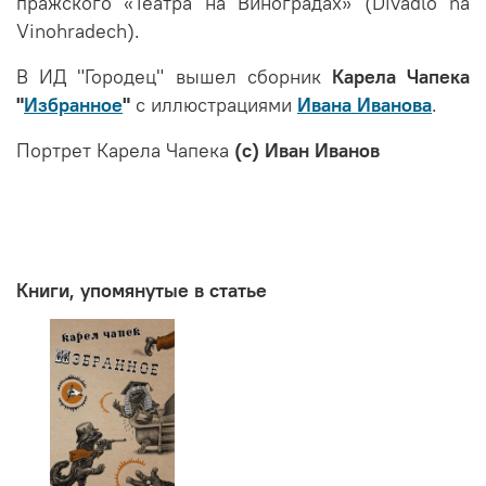
пражского «Театра на Виноградах» (Divadlo na
Vinohradech).
В ИД "Городец" вышел сборник
Карела Чапека
"
Избранное
"
с иллюстрациями
Ивана Иванова
.
Портрет Карела Чапека
(с) Иван Иванов
Книги, упомянутые в статье